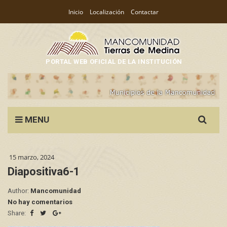
Inicio
Localización
Contactar
PORTAL WEB OFICIAL DE LA INSTITUCIÓN
Search
MENU
for:
15 marzo, 2024
Diapositiva6-1
Author:
Mancomunidad
No hay comentarios
Share: