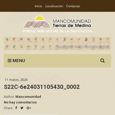
Inicio
Localización
Contactar
PORTAL WEB OFICIAL DE LA INSTITUCIÓN
Search
MENU
for:
11 marzo, 2024
S22C-6e24031105430_0002
Author:
Mancomunidad
No hay comentarios
Share: