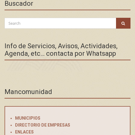
Buscador
Search
SEAR
for:
Info de Servicios, Avisos, Actividades,
Agenda, etc… contacta por Whatsapp
Mancomunidad
MUNICIPIOS
DIRECTORIO DE EMPRESAS
ENLACES