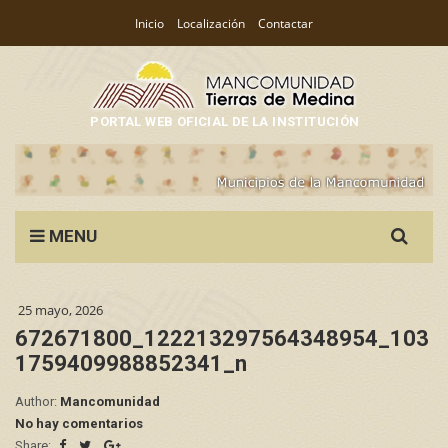
Inicio
Localización
Contactar
PORTAL WEB OFICIAL DE LA INSTITUCIÓN
Search
MENU
for:
25 mayo, 2026
672671800_122213297564348954_103
1759409988852341_n
Author:
Mancomunidad
No hay comentarios
Share: