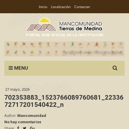
Inicio
Localización
Contactar
PORTAL WEB OFICIAL DE LA INSTITUCIÓN
Search
MENU
for:
27 mayo, 2026
702353883_1523766089760681_22336
72717201540422_n
Author:
Mancomunidad
No hay comentarios
Share: