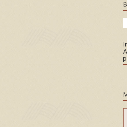
B
Se
for
I
A
p
M