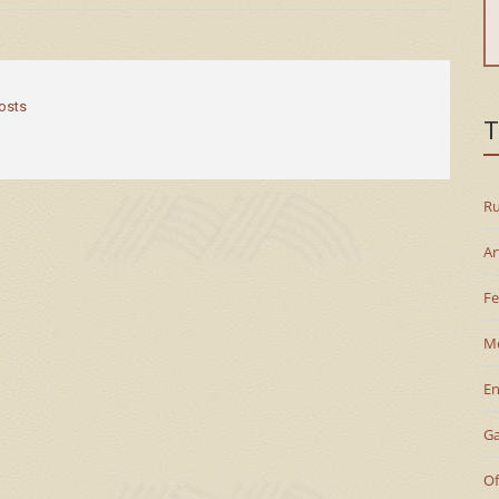
posts
T
Ru
Ar
Fe
M
En
G
Of