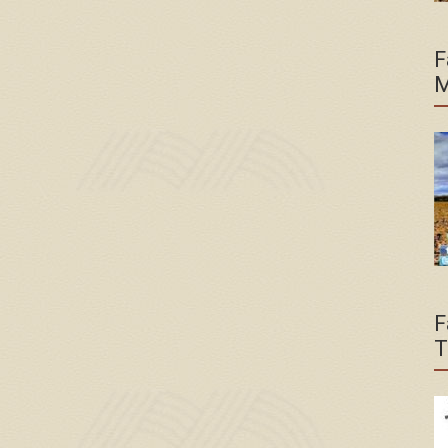
F
M
F
T