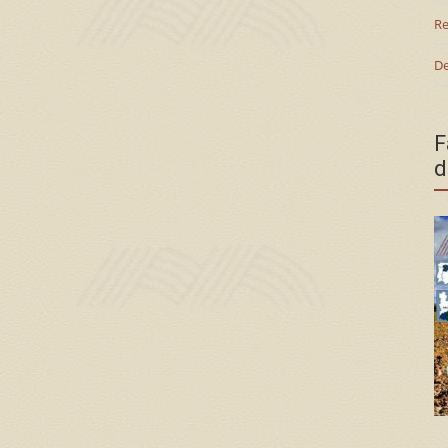
Re
De
F
d