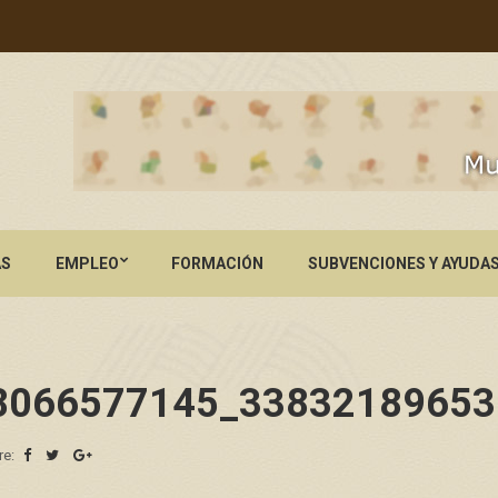
AS
EMPLEO
FORMACIÓN
SUBVENCIONES Y AYUDA
8066577145_33832189653
re: