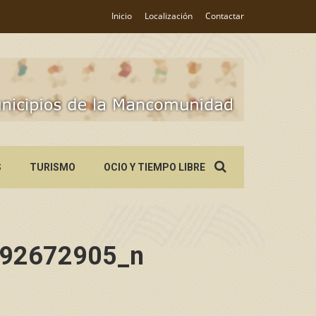
Inicio
Localización
Contactar
Search
S
TURISMO
OCIO Y TIEMPO LIBRE
for:
92672905_n