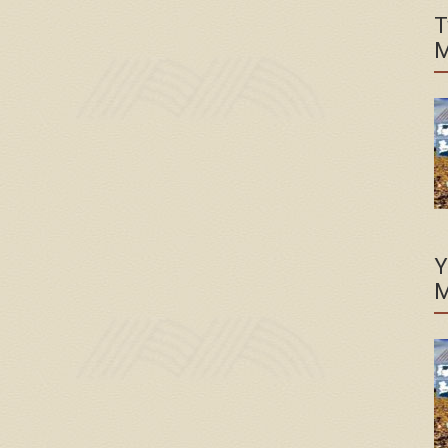
T
M
Y
M