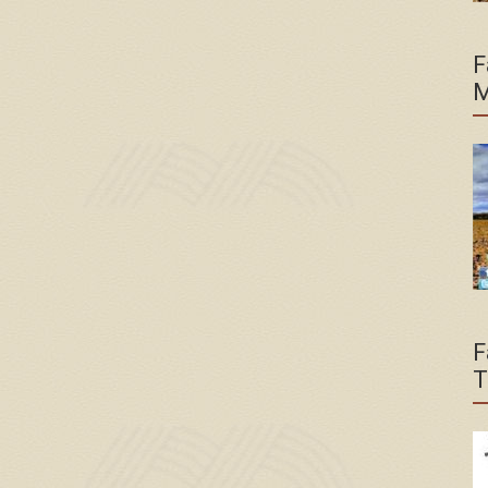
F
M
F
T