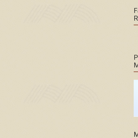
F
R
P
M
M