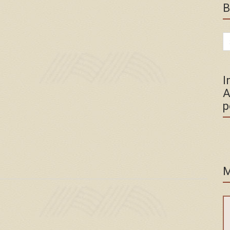
B
Se
for
I
A
p
M