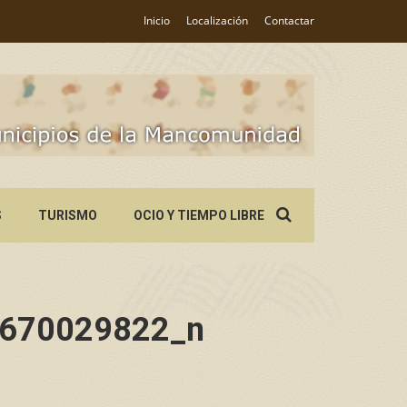
Inicio
Localización
Contactar
Search
S
TURISMO
OCIO Y TIEMPO LIBRE
for:
670029822_n