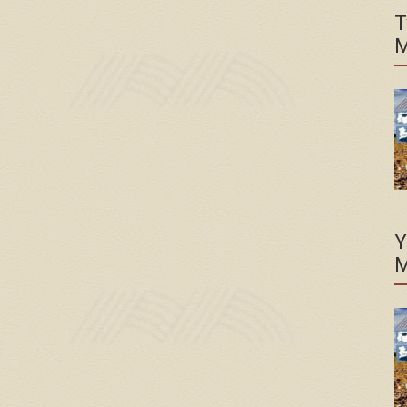
T
M
Y
M