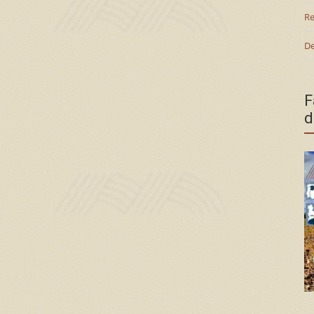
Re
De
F
d