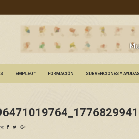
AS
EMPLEO
FORMACIÓN
SUBVENCIONES Y AYUDA
96471019764_1776829941
re: