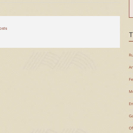
posts
T
Ru
Ar
Fe
M
En
G
Of