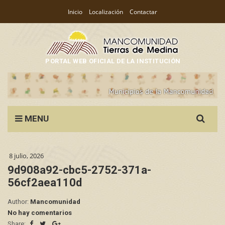
Inicio
Localización
Contactar
PORTAL WEB OFICIAL DE LA INSTITUCIÓN
Search
MENU
for:
8 julio, 2026
9d908a92-cbc5-2752-371a-
56cf2aea110d
Author:
Mancomunidad
No hay comentarios
Share: