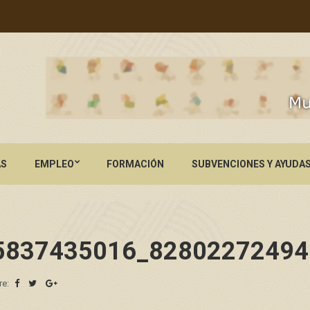
AS
EMPLEO
FORMACIÓN
SUBVENCIONES Y AYUDA
5837435016_82802272494
re: