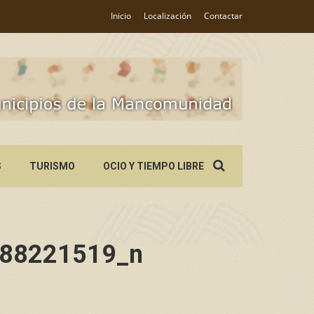
Inicio
Localización
Contactar
Search
S
TURISMO
OCIO Y TIEMPO LIBRE
for:
88221519_n