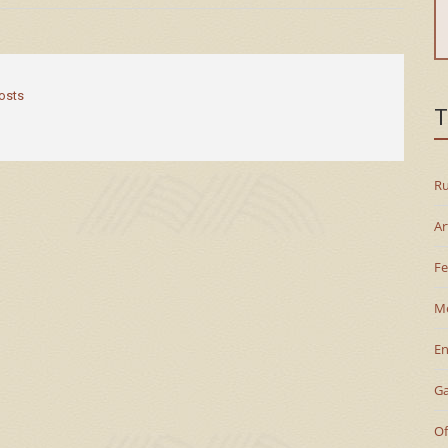
posts
T
Ru
Ar
Fe
M
En
G
Of