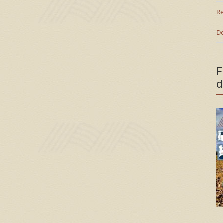
Re
De
F
d