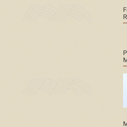
F
R
P
M
M