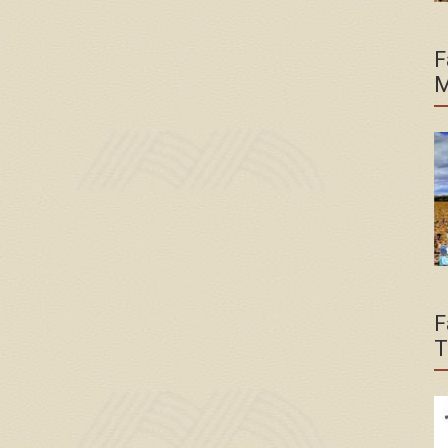
F
M
F
T