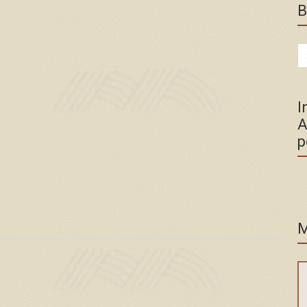
B
Se
for
I
A
p
M