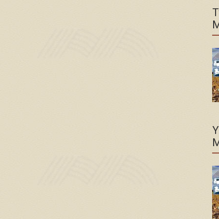
T
M
Y
M