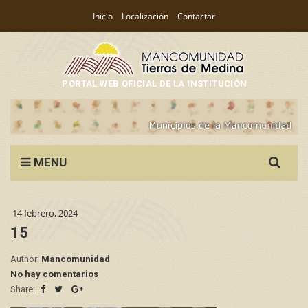
Inicio
Localización
Contactar
PORTAL WEB OFICIAL DE LA INSTITUCIÓN
Search
MENU
for:
14 febrero, 2024
15
Author:
Mancomunidad
No hay comentarios
Share: