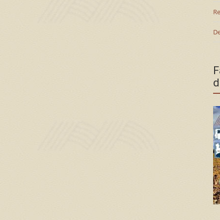
Re
De
F
d