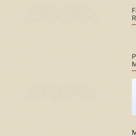
F
R
P
M
M