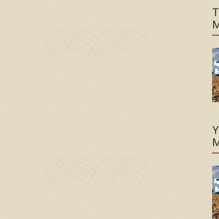
T
M
Y
M