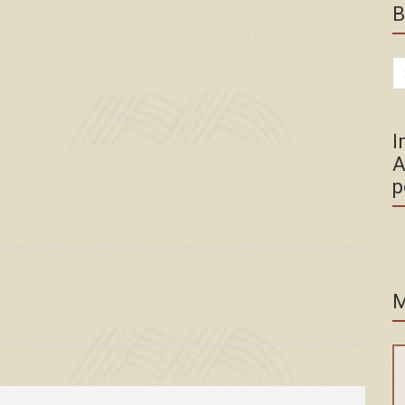
B
Se
for
I
A
p
M