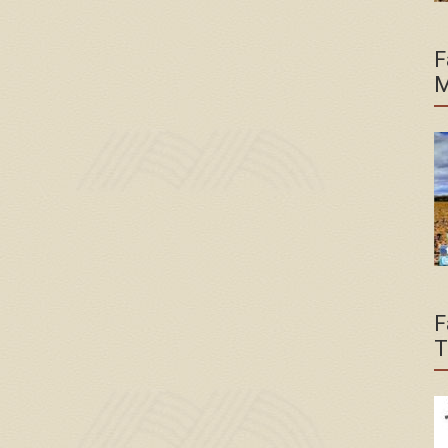
F
M
F
T