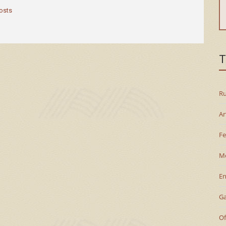
posts
T
Ru
Ar
Fe
M
En
G
Of