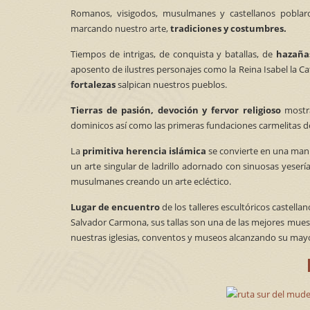
Romanos, visigodos, musulmanes y castellanos poblaro
marcando nuestro arte,
tradiciones y costumbres.
Tiempos de intrigas, de conquista y batallas, de
hazañas
aposento de ilustres personajes como la Reina Isabel la Cató
fortalezas
salpican nuestros pueblos.
Tierras de pasión, devoción y fervor religioso
mostra
dominicos así como las primeras fundaciones carmelitas de
La
primitiva herencia islámica
se convierte en una manif
un arte singular de ladrillo adornado con sinuosas yeserías
musulmanes creando un arte ecléctico.
Lugar de encuentro
de los talleres escultóricos castella
Salvador Carmona, sus tallas son una de las mejores mue
nuestras iglesias, conventos y museos alcanzando su may