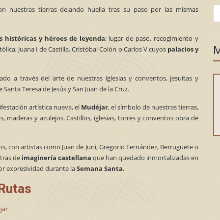
n nuestras tierras dejando huella tras su paso por las mismas
Se
for
 históricas y
héroes de leyenda
; lugar de paso, recogimiento y
M
lica, Juana I de Castilla, Cristóbal Colón o Carlos V cuyos
palacios y
do a través del arte de nuestras iglesias y conventos, jesuitas y
 Santa Teresa de Jesús y San Juan de la Cruz.
estación artística nueva, el
Mudéjar
, el símbolo de nuestras tierras,
, maderas y azulejos. Castillos, iglesias, torres y conventos obra de
nos, con artistas como Juan de Juni, Gregorio Fernández, Berruguete o
stras de
imaginería castellana
que han quedado inmortalizadas en
or expresividad durante la
Semana Santa.
Rutas