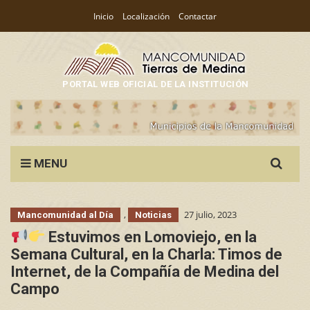
Inicio
Localización
Contactar
PORTAL WEB OFICIAL DE LA INSTITUCIÓN
Search
MENU
for:
,
27 julio, 2023
Mancomunidad al Día
Noticias
Estuvimos en Lomoviejo, en la
Semana Cultural, en la Charla: Timos de
Internet, de la Compañía de Medina del
Campo