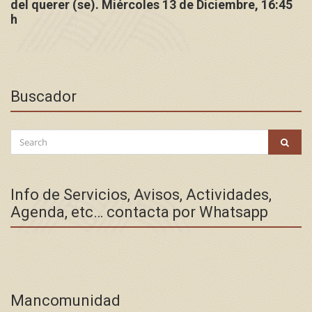
del querer (se). Miércoles 13 de Diciembre, 16:45
h
Buscador
Search
SEAR
for:
Info de Servicios, Avisos, Actividades,
Agenda, etc… contacta por Whatsapp
Mancomunidad