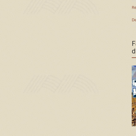
Re
De
F
d