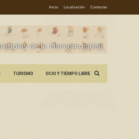
Inicio
Localización
Contactar
Search
S
TURISMO
OCIO Y TIEMPO LIBRE
for: