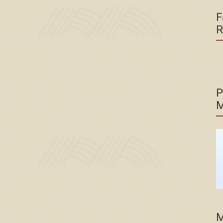
F
R
P
M
M