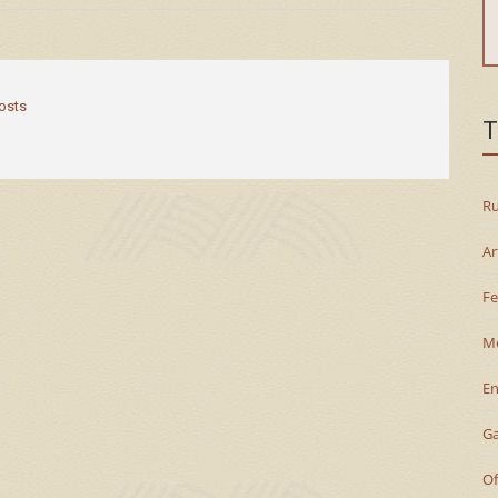
posts
T
Ru
Ar
Fe
M
En
G
Of