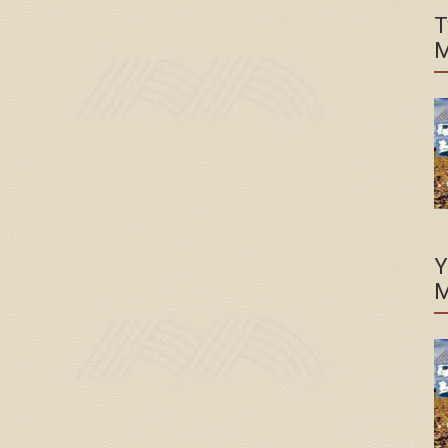
T
M
Y
M