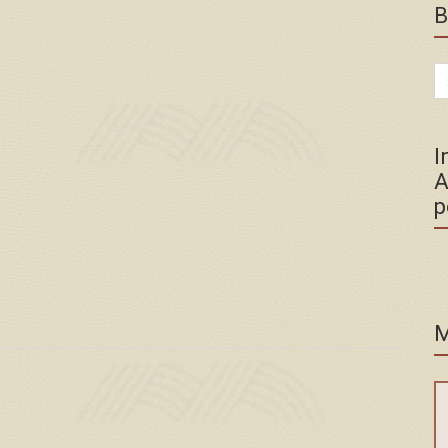
B
Se
for
I
A
p
M