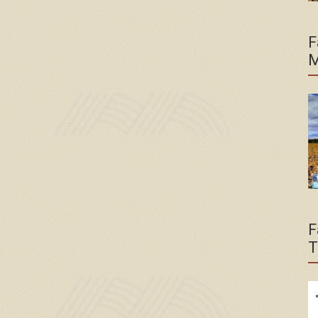
F
M
F
T