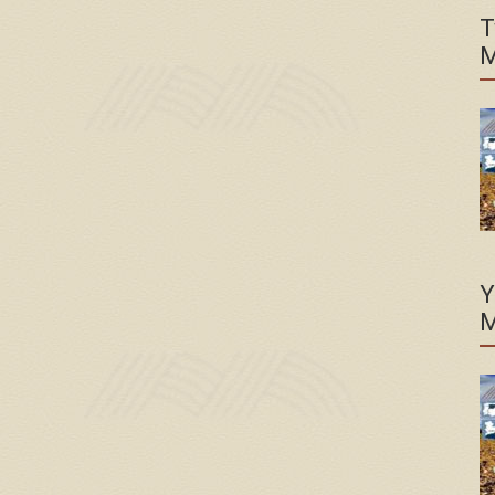
T
M
Y
M