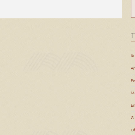
T
Ru
Ar
Fe
M
En
G
Of