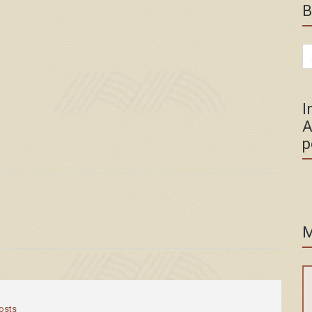
B
Se
for
I
A
p
M
posts