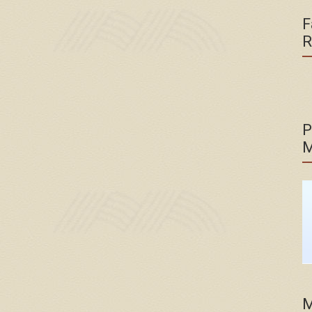
F
R
P
M
M