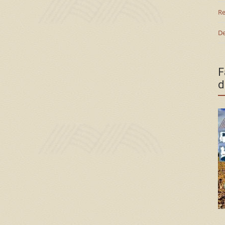
Re
De
F
d