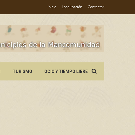
Inicio
Localización
Contactar
Search
S
TURISMO
OCIO Y TIEMPO LIBRE
for: