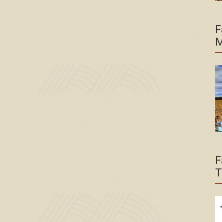
F
M
F
T