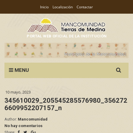
Inicio
Localización
Contactar
PORTAL WEB OFICIAL DE LA INSTITUCIÓN
Search
MENU
for:
10 mayo, 2023
345610029_205545285576980_356272
6609952207157_n
Author:
Mancomunidad
No hay comentarios
Share: