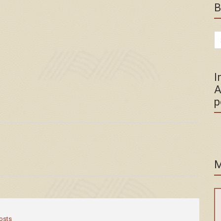
B
Se
for
I
A
p
M
posts