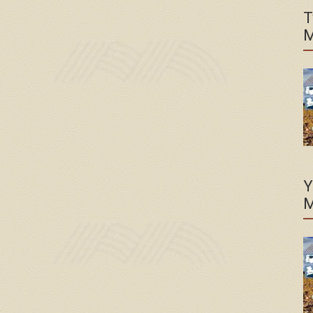
T
M
Y
M