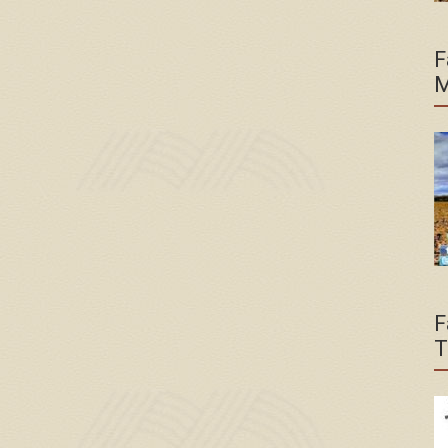
F
M
F
T