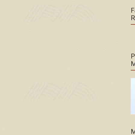
F
R
P
M
M