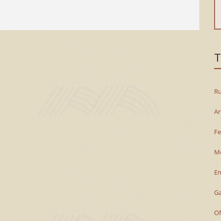
T
Ru
Ar
Fe
M
En
G
Of