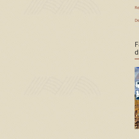
Re
De
F
d