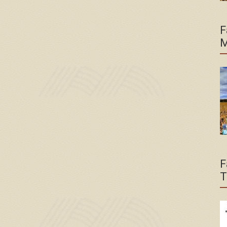
F
M
F
T