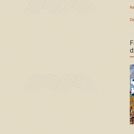
Re
De
F
d