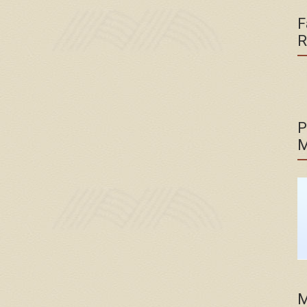
F
R
P
M
M