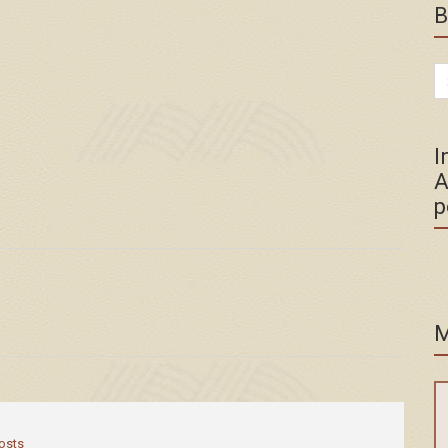
B
Se
for
I
A
p
M
posts