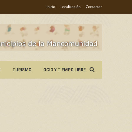
Inicio
Localización
Contactar
Search
S
TURISMO
OCIO Y TIEMPO LIBRE
for: