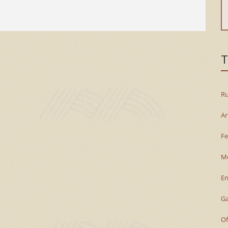
T
Ru
Ar
Fe
M
En
G
Of