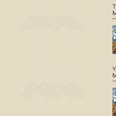
T
M
Y
M