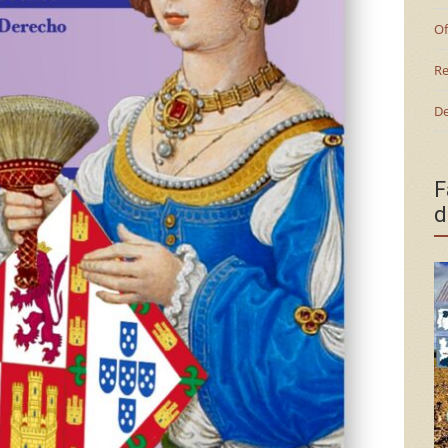
Of
Re
De
F
d