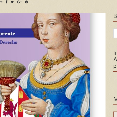
re:
B
Se
for
I
A
p
M