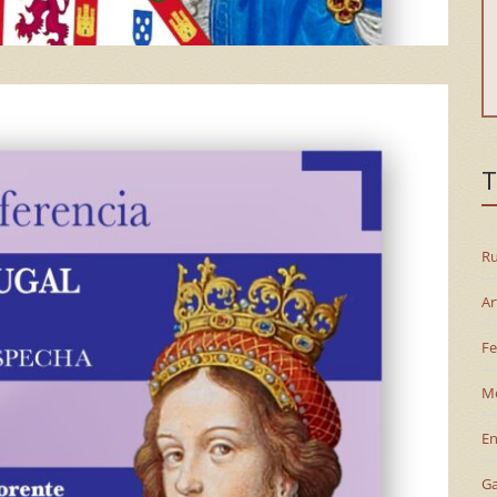
T
Ru
Ar
Fe
M
En
G