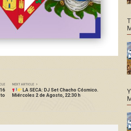
T
M
CLE
NEXT ARTICLE
 16
LA SECA: DJ Set Chacho Cósmico.
Y
to
Miércoles 2 de Agosto, 22:30 h
M