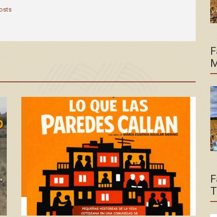
posts
F
M
F
T