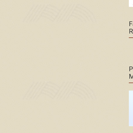
F
R
P
M