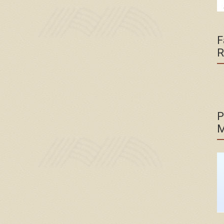
F
R
P
M