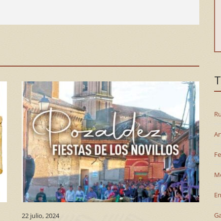
T
Ru
Ar
Fe
M
En
G
22 julio, 2024