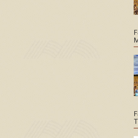
F
M
F
T