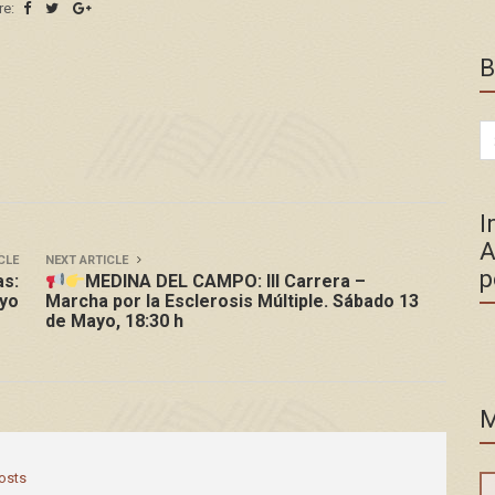
re:
B
Se
for
I
A
CLE
NEXT ARTICLE
p
as:
MEDINA DEL CAMPO: III Carrera –
ayo
Marcha por la Esclerosis Múltiple. Sábado 13
de Mayo, 18:30 h
M
posts