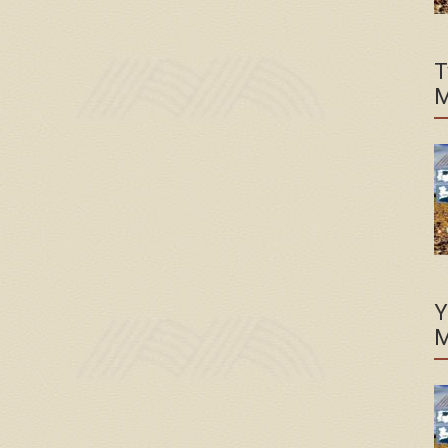
T
M
Y
M