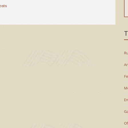
posts
T
Ru
Ar
Fe
M
En
G
Of