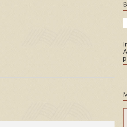
B
Se
for
I
A
p
M