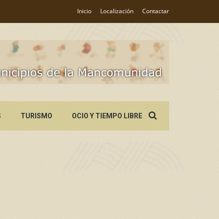
Inicio
Localización
Contactar
Search
S
TURISMO
OCIO Y TIEMPO LIBRE
for: