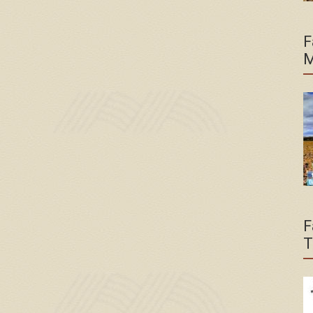
F
M
F
T