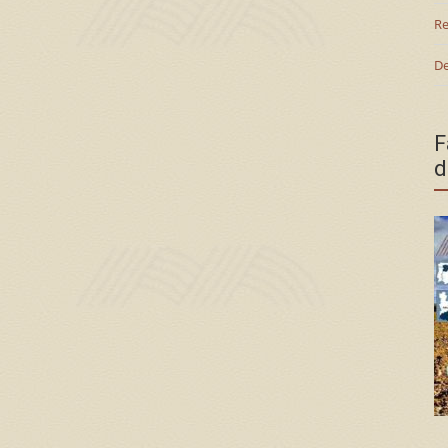
Re
De
F
d