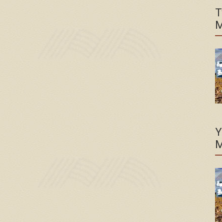
T
M
Y
M