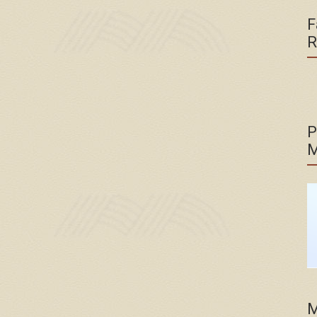
F
R
P
M
M