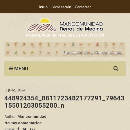
Inicio
Localización
Contactar
PORTAL WEB OFICIAL DE LA INSTITUCIÓN
Search
MENU
for:
3 julio, 2024
448924354_8811723482177291_79643
15501203055200_n
Author:
Mancomunidad
No hay comentarios
Share: