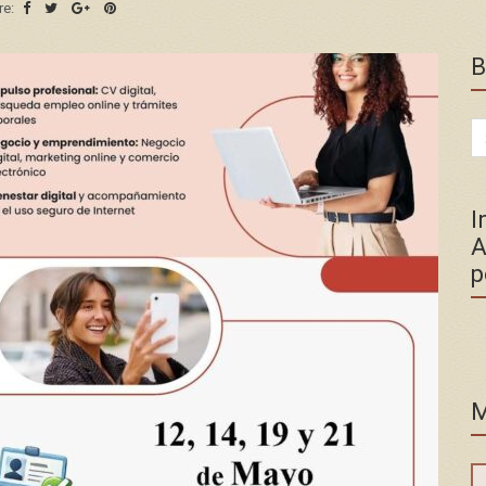
re:
B
Se
for
I
A
p
M