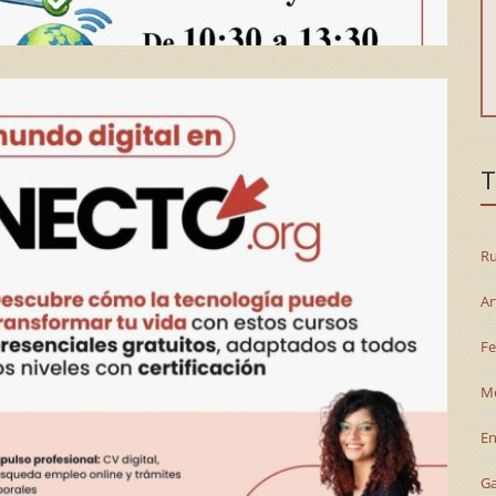
T
Ru
Ar
Fe
M
En
G