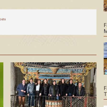
posts
F
M
F
T