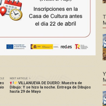
T
M
Y
CLE
NEXT ARTICLE
M
les
VILLANUEVA DE DUERO: Muestra de
nio
Dibujo: Y se hizo la noche. Entrega de Dibujos
hasta 29 de Mayo