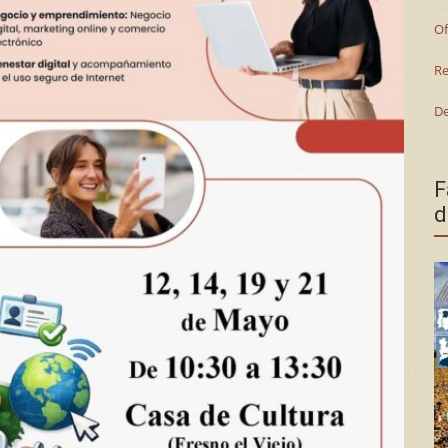
Of
Re
De
F
d