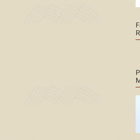
F
R
P
M