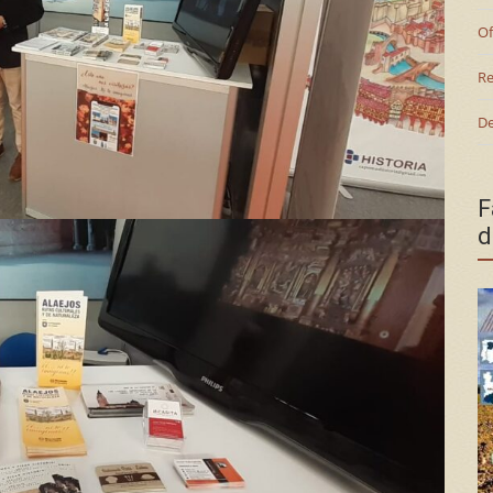
Of
Re
De
F
d