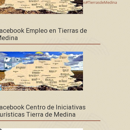
leza
#TurismoRural
#Enoturismo
#Bodegas
#Alaejos
#TierrasdeMedina
acebook Empleo en Tierras de
edina
acebook Centro de Iniciativas
urísticas Tierra de Medina