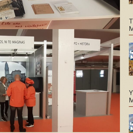
T
M
Y
M