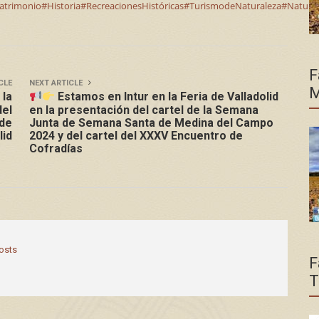
atrimonio
#Historia
#RecreacionesHistóricas
#TurismodeNaturaleza
#Natura
F
CLE
NEXT ARTICLE
M
 la
Estamos en Intur en la Feria de Valladolid
del
en la presentación del cartel de la Semana
 de
Junta de Semana Santa de Medina del Campo
lid
2024 y del cartel del XXXV Encuentro de
Cofradías
posts
F
T