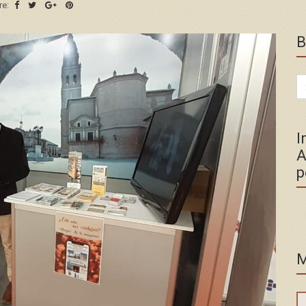
re:
B
Se
for
I
A
p
M