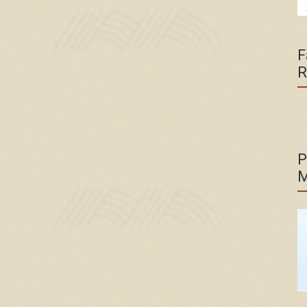
F
R
P
M