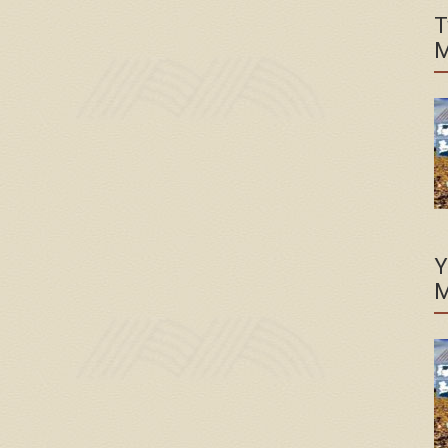
T
M
Y
M