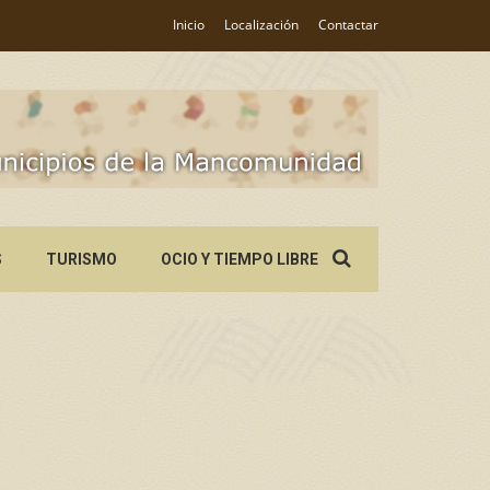
Inicio
Localización
Contactar
Search
S
TURISMO
OCIO Y TIEMPO LIBRE
for: