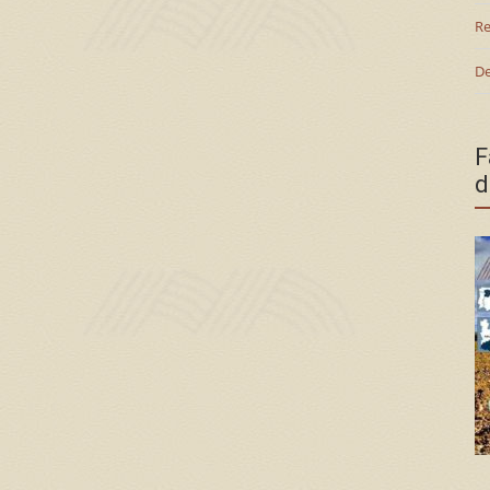
Re
De
F
d