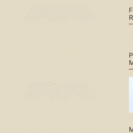
F
R
P
M
M