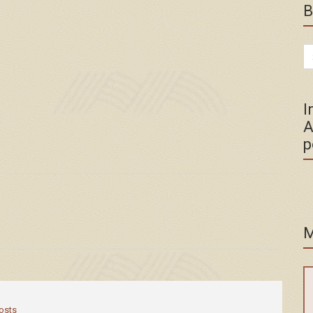
B
Se
for
I
A
p
M
posts