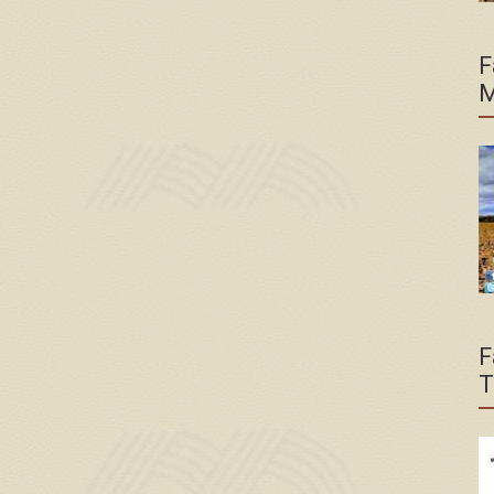
F
M
F
T