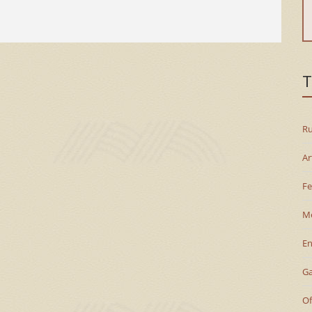
T
Ru
Ar
Fe
M
En
G
Of