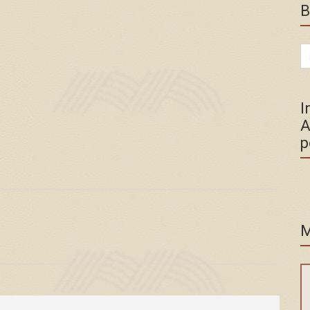
B
Se
for
I
A
p
M