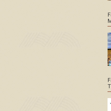
F
M
F
T