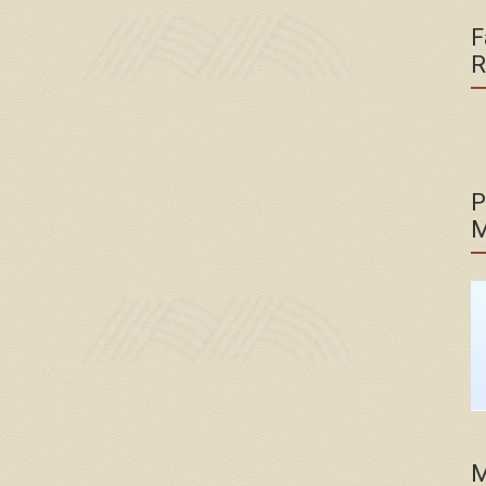
F
R
P
M
M