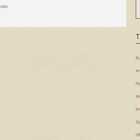
posts
T
Ru
Ar
Fe
M
En
G
Of