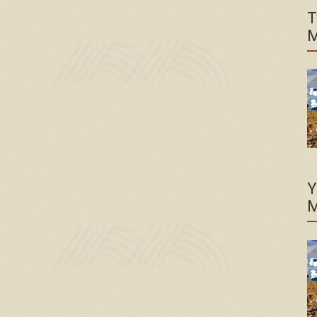
T
M
Y
M