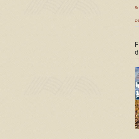
Re
De
F
d