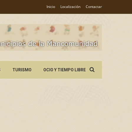
Inicio
Localización
Contactar
Search
S
TURISMO
OCIO Y TIEMPO LIBRE
for: