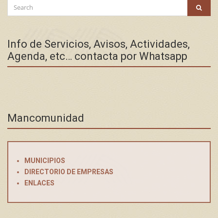
Search
SEAR
for:
Info de Servicios, Avisos, Actividades,
Agenda, etc… contacta por Whatsapp
Mancomunidad
MUNICIPIOS
DIRECTORIO DE EMPRESAS
ENLACES