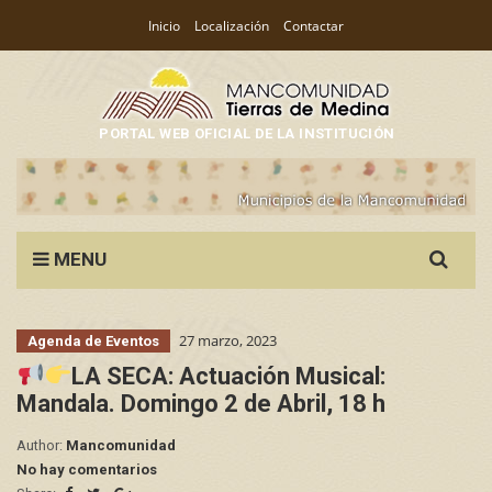
Inicio
Localización
Contactar
PORTAL WEB OFICIAL DE LA INSTITUCIÓN
Search
MENU
for:
27 marzo, 2023
Agenda de Eventos
LA SECA: Actuación Musical:
Mandala. Domingo 2 de Abril, 18 h
Author:
Mancomunidad
No hay comentarios