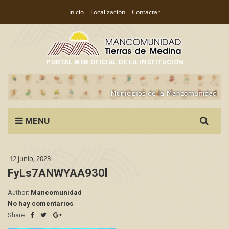
Inicio
Localización
Contactar
PORTAL WEB OFICIAL DE LA INSTITUCIÓN
Search
MENU
for:
12 junio, 2023
FyLs7ANWYAA930l
Author:
Mancomunidad
No hay comentarios
Share: