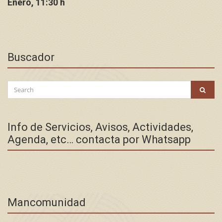
Enero, 11:30 h
Buscador
Search
SEAR
for:
Info de Servicios, Avisos, Actividades,
Agenda, etc… contacta por Whatsapp
Mancomunidad