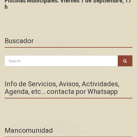
Piscinas Municipales. Viernes 1 de Septiembre, 17
h
Buscador
Search
SEAR
for:
Info de Servicios, Avisos, Actividades,
Agenda, etc… contacta por Whatsapp
Mancomunidad