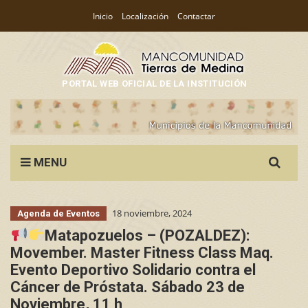
Inicio
Localización
Contactar
PORTAL WEB OFICIAL DE LA INSTITUCIÓN
Search
MENU
for:
18 noviembre, 2024
Agenda de Eventos
Matapozuelos – (POZALDEZ):
Movember. Master Fitness Class Maq.
Evento Deportivo Solidario contra el
Cáncer de Próstata. Sábado 23 de
Noviembre, 11 h