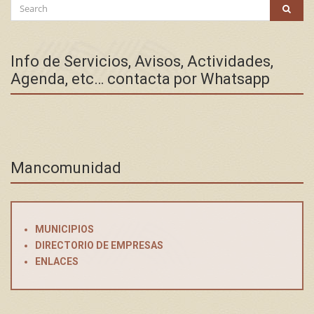
Search
SEAR
for:
Info de Servicios, Avisos, Actividades,
Agenda, etc… contacta por Whatsapp
Mancomunidad
MUNICIPIOS
DIRECTORIO DE EMPRESAS
ENLACES