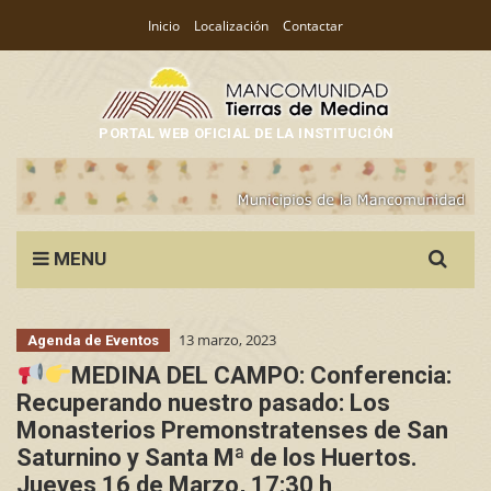
Inicio
Localización
Contactar
PORTAL WEB OFICIAL DE LA INSTITUCIÓN
Search
MENU
for:
13 marzo, 2023
Agenda de Eventos
MEDINA DEL CAMPO: Conferencia:
Recuperando nuestro pasado: Los
Monasterios Premonstratenses de San
Saturnino y Santa Mª de los Huertos.
Jueves 16 de Marzo, 17:30 h