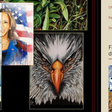
Of
Re
De
F
d