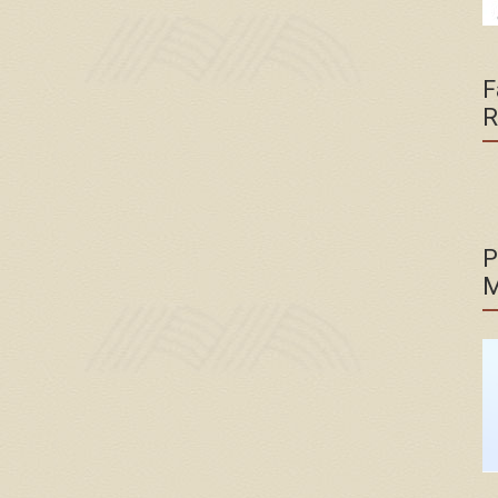
F
R
P
M