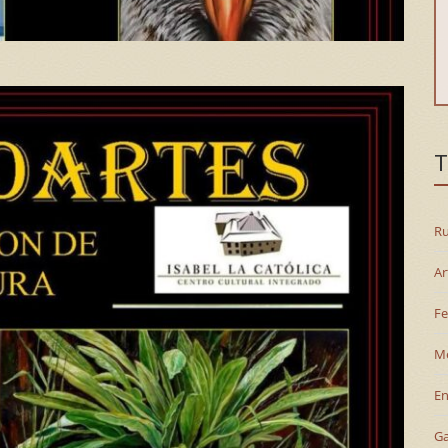
T
Ru
Ar
Fe
M
En
G