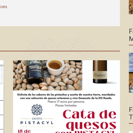
posts
F
M
F
T