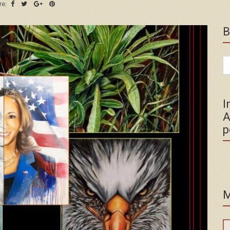
re:
B
Se
for
I
A
p
M