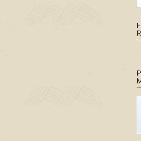
F
R
P
M