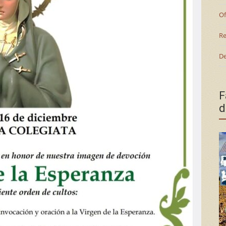
Of
Re
De
F
d