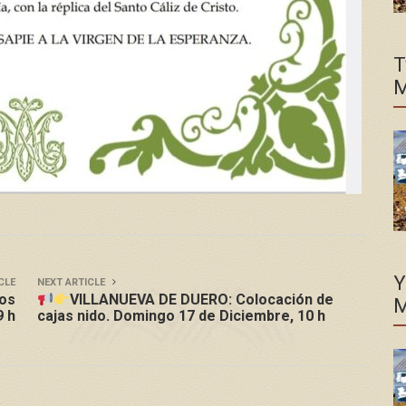
T
M
Y
CLE
NEXT ARTICLE
Sos
VILLANUEVA DE DUERO: Colocación de
M
9 h
cajas nido. Domingo 17 de Diciembre, 10 h