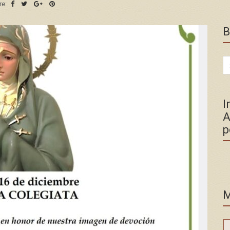
re:
B
Se
for
I
A
p
M