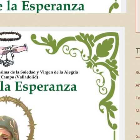
T
Ru
Ar
Fe
M
En
G