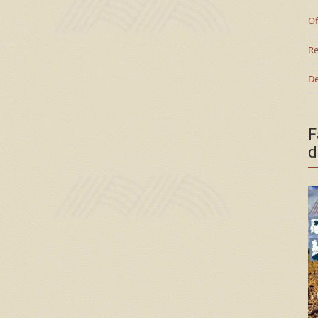
Of
Re
De
F
d