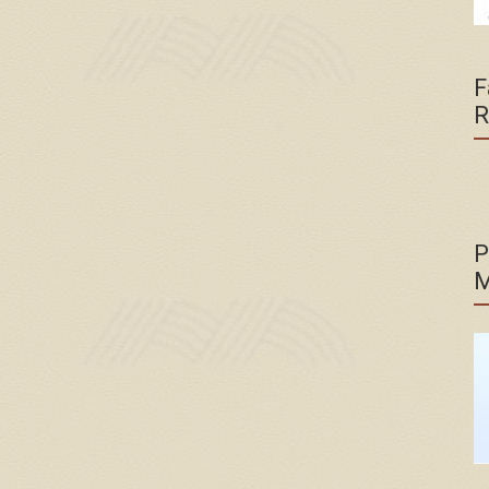
F
R
P
M