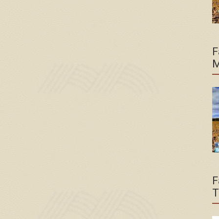
F
M
F
T