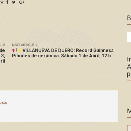
re:
B
Se
for
CLE
NEXT ARTICLE
de
VILLANUEVA DE DUERO: Record Guinness
 3,
Piñones de cerámica. Sábado 1 de Abril, 12 h
I
ril
A
p
posts
M