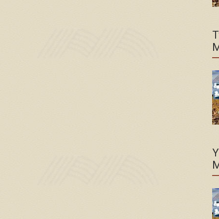
T
M
Y
M