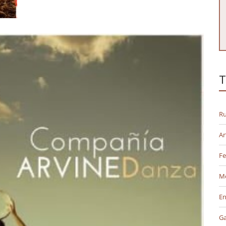
T
Ru
Ar
Fe
M
En
G