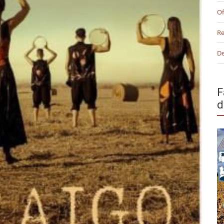
Of
Re
De
F
d