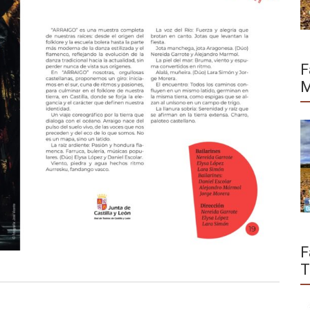
F
M
F
T