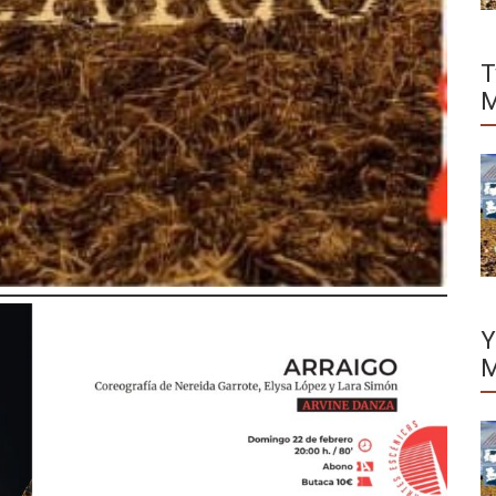
T
M
Y
M