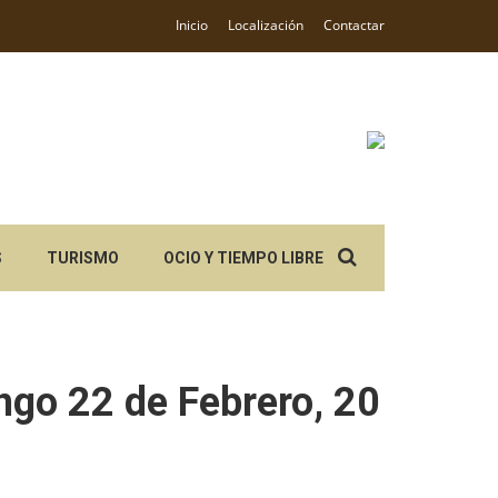
Inicio
Localización
Contactar
Search
S
TURISMO
OCIO Y TIEMPO LIBRE
for:
go 22 de Febrero, 20