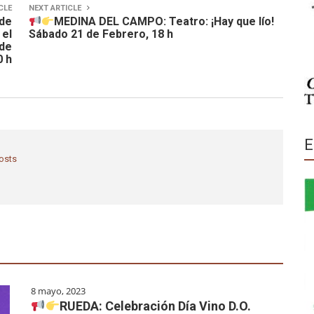
CLE
NEXT ARTICLE
 de
MEDINA DEL CAMPO: Teatro: ¡Hay que lío!
 el
Sábado 21 de Febrero, 18 h
 de
0 h
E
posts
8 mayo, 2023
RUEDA: Celebración Día Vino D.O.