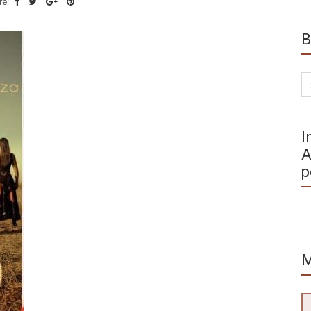
re:
B
Se
for
I
A
p
M