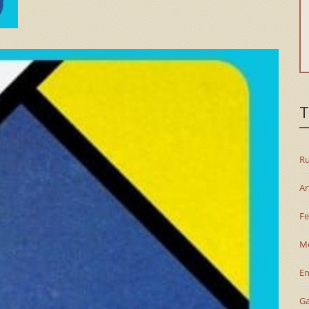
T
Ru
Ar
Fe
M
En
G