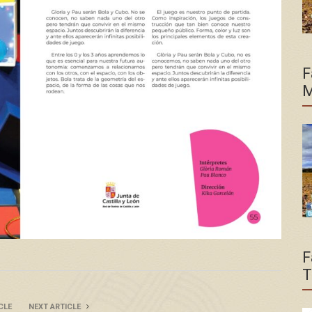
F
M
F
T
CLE
NEXT ARTICLE