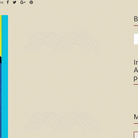
re:
B
Se
for
I
A
p
M