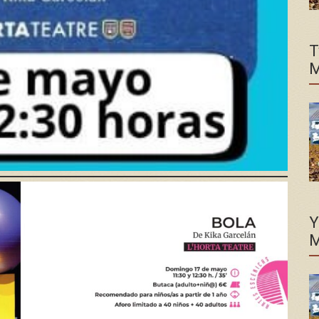
T
M
Y
M