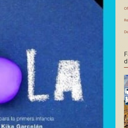
Of
Re
De
F
d