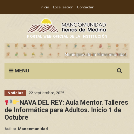
Inicio
Localización
Contactar
PORTAL WEB OFICIAL DE LA INSTITUCIÓN
Search
MENU
for:
22 septiembre, 2025
Noticias
NAVA DEL REY: Aula Mentor. Talleres
de Informática para Adultos. Inicio 1 de
Octubre
Author:
Mancomunidad