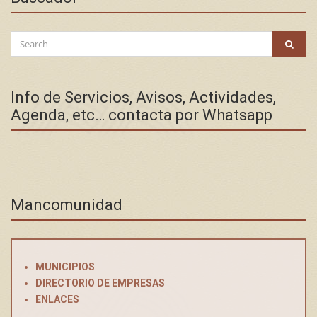
Search
SEAR
for:
Info de Servicios, Avisos, Actividades,
Agenda, etc… contacta por Whatsapp
Mancomunidad
MUNICIPIOS
DIRECTORIO DE EMPRESAS
ENLACES