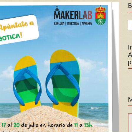
B
Se
for
I
A
p
M