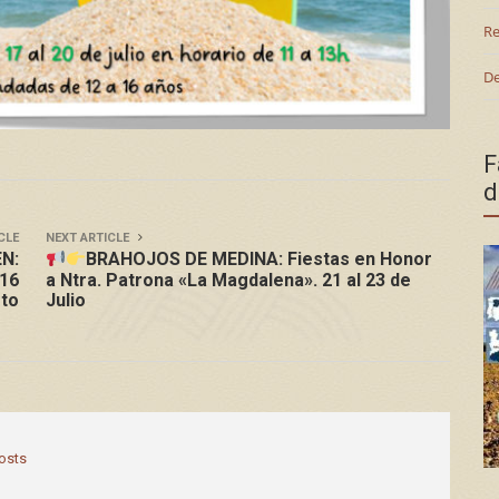
Re
De
F
d
CLE
NEXT ARTICLE
N:
BRAHOJOS DE MEDINA: Fiestas en Honor
 16
a Ntra. Patrona «La Magdalena». 21 al 23 de
sto
Julio
posts