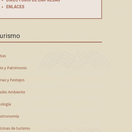
DIRECTORIO DE EMPRESAS
ENLACES
urismo
tas
te y Patrimonio
rias y Festejos
edio Ambiente
ología
astronomía
icinas de turismo