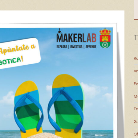
T
Ru
Ar
Fe
M
En
G
Of