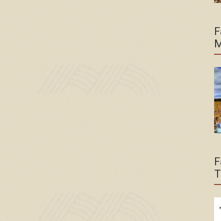
F
M
F
T