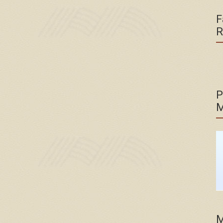
F
R
P
M
M