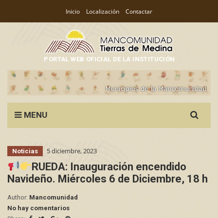
Inicio
Localización
Contactar
PORTAL WEB OFICIAL DE LA INSTITUCIÓN
Search
MENU
for:
5 diciembre, 2023
Noticias
RUEDA: Inauguración encendido
Navideño. Miércoles 6 de Diciembre, 18 h
Author:
Mancomunidad
No hay comentarios