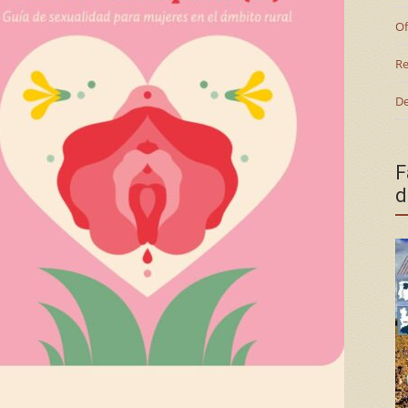
Of
Re
De
F
d