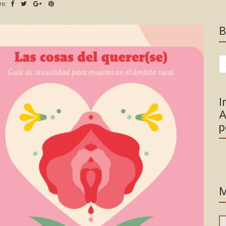
re:
B
Se
for
I
A
p
M