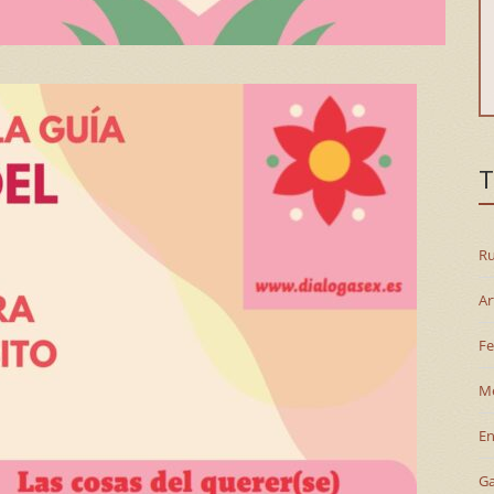
T
Ru
Ar
Fe
M
En
G