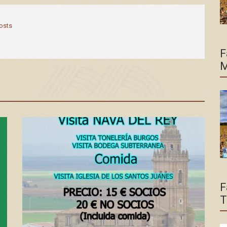
posts
F
M
F
T