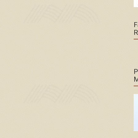
F
R
P
M