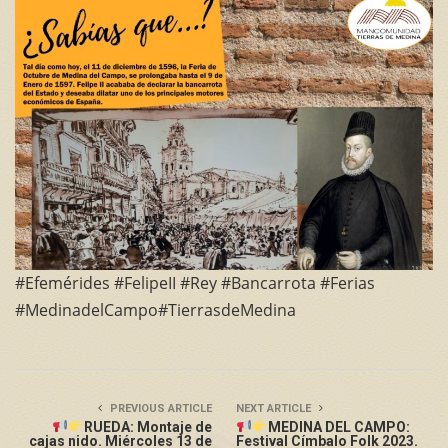
#Efemérides #FelipeII #Rey #Bancarrota #Ferias
#MedinadelCampo#TierrasdeMedina
PREVIOUS ARTICLE
NEXT ARTICLE
RUEDA: Montaje de
MEDINA DEL CAMPO:
cajas nido. Miércoles 13 de
Festival Címbalo Folk 2023.