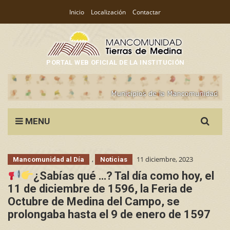
Inicio
Localización
Contactar
PORTAL WEB OFICIAL DE LA INSTITUCIÓN
Search
MENU
for:
,
11 diciembre, 2023
Mancomunidad al Día
Noticias
¿Sabías qué …? Tal día como hoy, el
11 de diciembre de 1596, la Feria de
Octubre de Medina del Campo, se
prolongaba hasta el 9 de enero de 1597