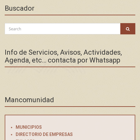
Buscador
Search
SEAR
for:
Info de Servicios, Avisos, Actividades,
Agenda, etc… contacta por Whatsapp
Mancomunidad
MUNICIPIOS
DIRECTORIO DE EMPRESAS