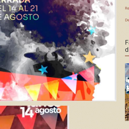
Re
De
F
d