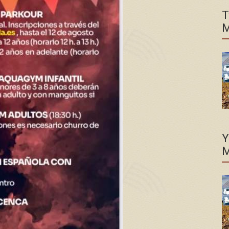
T
M
Y
M