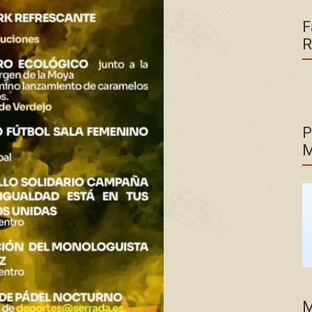
F
R
P
M
M