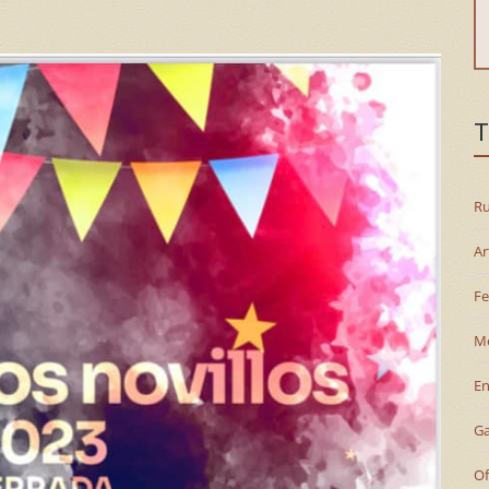
T
Ru
Ar
Fe
M
En
G
Of