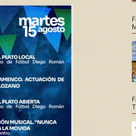
F
M
F
T