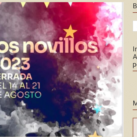
B
Se
for
I
A
p
M