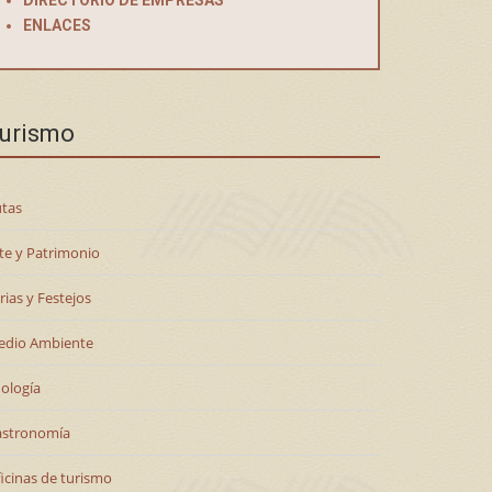
DIRECTORIO DE EMPRESAS
ENLACES
urismo
tas
te y Patrimonio
rias y Festejos
edio Ambiente
ología
astronomía
icinas de turismo