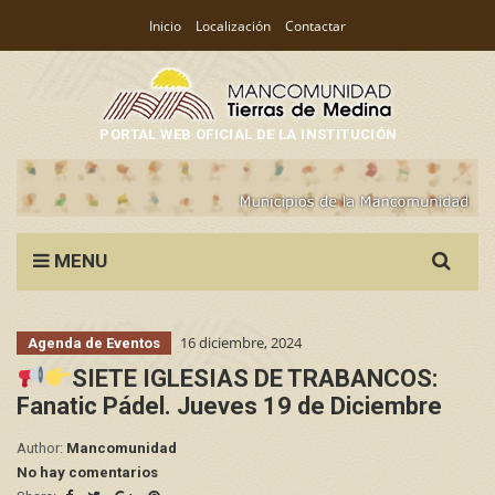
Inicio
Localización
Contactar
PORTAL WEB OFICIAL DE LA INSTITUCIÓN
Search
MENU
for:
16 diciembre, 2024
Agenda de Eventos
SIETE IGLESIAS DE TRABANCOS:
Fanatic Pádel. Jueves 19 de Diciembre
Author:
Mancomunidad
No hay comentarios