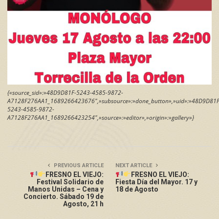
{«source_sid»:»48D9D81F-5243-4585-9872-
A7128F276AA1_1689266423676″,»subsource»:»done_button»,»uid»:»48D9D81F
5243-4585-9872-
A7128F276AA1_1689266423254″,»source»:»editor»,»origin»:»gallery»}
PREVIOUS ARTICLE
NEXT ARTICLE
FRESNO EL VIEJO:
FRESNO EL VIEJO:
Festival Solidario de
Fiesta Día del Mayor. 17 y
Manos Unidas – Cena y
18 de Agosto
Concierto. Sábado 19 de
Agosto, 21 h