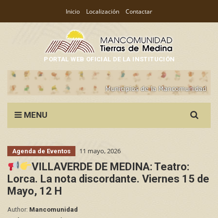
Inicio
Localización
Contactar
PORTAL WEB OFICIAL DE LA INSTITUCIÓN
Search
MENU
for:
11 mayo, 2026
Agenda de Eventos
VILLAVERDE DE MEDINA: Teatro:
Lorca. La nota discordante. Viernes 15 de
Mayo, 12 H
Author:
Mancomunidad