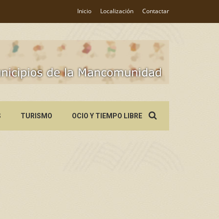
Inicio
Localización
Contactar
Search
S
TURISMO
OCIO Y TIEMPO LIBRE
for: