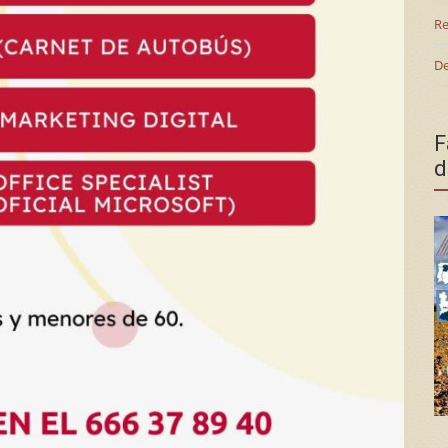
Re
De
F
d