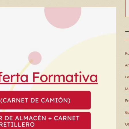
T
Ru
Ar
Fe
M
En
G
Of