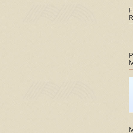
F
R
P
M
M