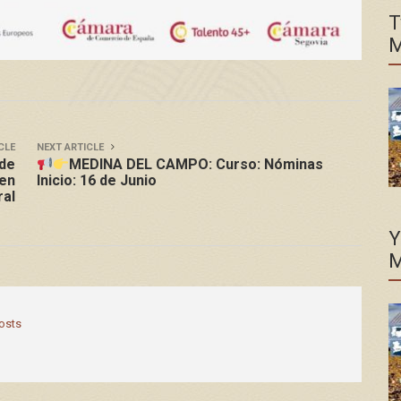
T
M
CLE
NEXT ARTICLE
de
MEDINA DEL CAMPO: Curso: Nóminas
 en
Inicio: 16 de Junio
ral
Y
M
posts