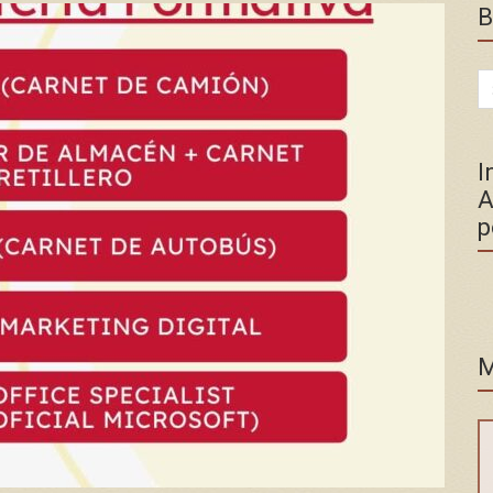
B
Se
for
I
A
p
M