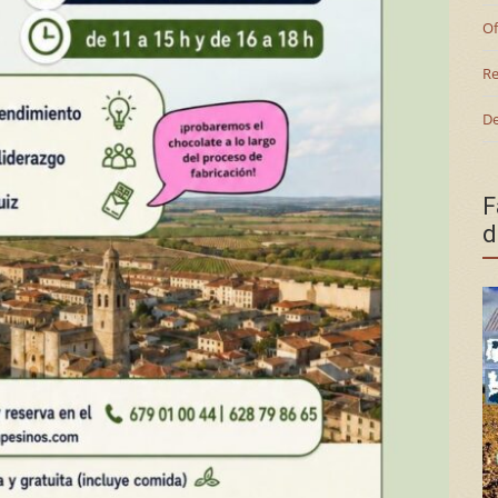
Of
Re
De
F
d