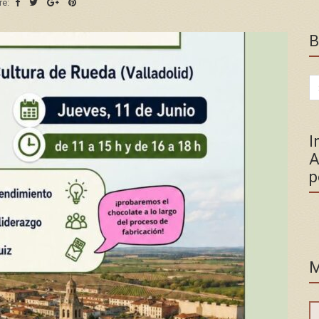
re:
B
Se
for
I
A
p
M