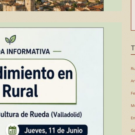
T
Ru
Ar
Fe
M
En
G