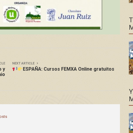
T
M
CLE
NEXT ARTICLE
o y
ESPAÑA: Cursos FEMXA Online gratuitos
nio
Y
M
posts