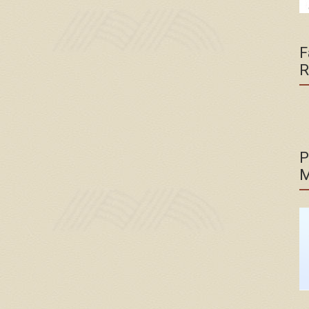
F
R
P
M