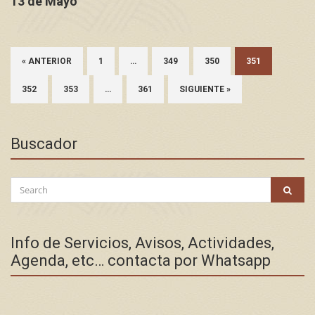
13 de Mayo
« ANTERIOR
1
…
349
350
351
352
353
…
361
SIGUIENTE »
Buscador
Search
SEAR
for:
Info de Servicios, Avisos, Actividades,
Agenda, etc… contacta por Whatsapp