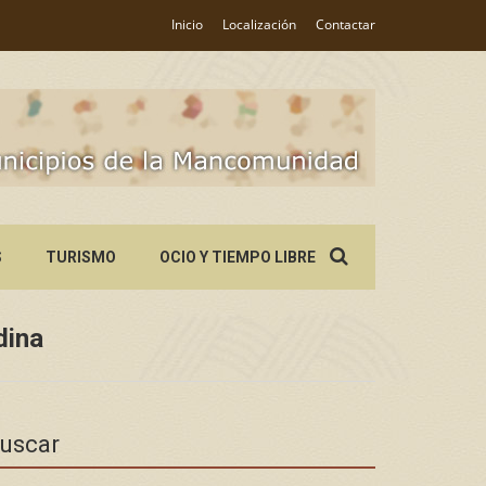
Inicio
Localización
Contactar
Search
S
TURISMO
OCIO Y TIEMPO LIBRE
for:
dina
uscar