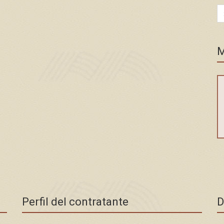
Se
for
M
Perfil del contratante
D